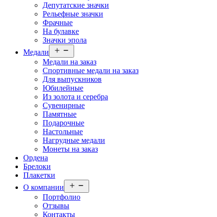
Депутатские значки
Рельефные значки
Фрачные
На булавке
Значки эпола
Медали
Медали на заказ
Спортивные медали на заказ
Для выпускников
Юбилейные
Из золота и серебра
Сувенирные
Памятные
Подарочные
Настольные
Нагрудные медали
Монеты на заказ
Ордена
Брелоки
Плакетки
О компании
Портфолио
Отзывы
Контакты